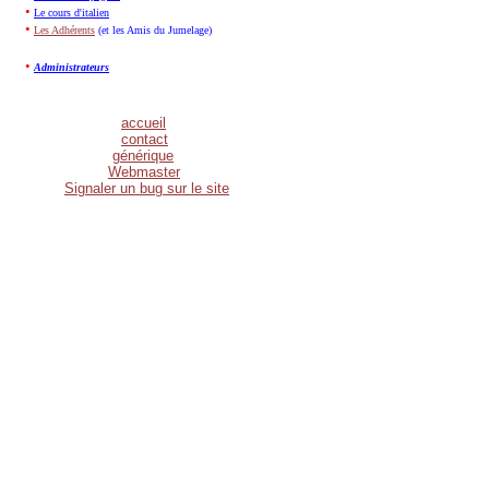
•
Le cours d'italien
•
Les Adhérents
(et les Amis du Jumelage)
•
Administrateurs
accueil
contact
g
énérique
Webmaster
Signaler un bug sur le site