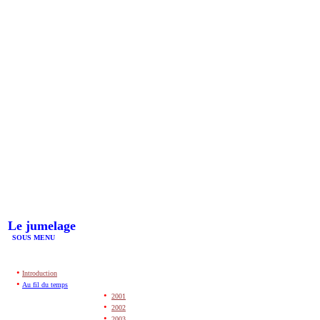
Le jumelage
SOUS MENU
•
Introductio
n
•
Au fil du temps
•
2001
•
2002
•
2003