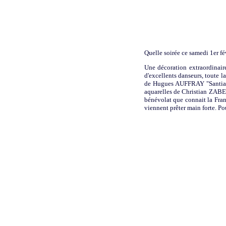
Quelle soirée ce samedi 1er fé
Une décoration extraordinaire
d'excellents danseurs, toute l
de Hugues AUFFRAY "Santiano"
aquarelles de Christian ZABER
bénévolat que connait la Fran
viennent prêter main forte. Po