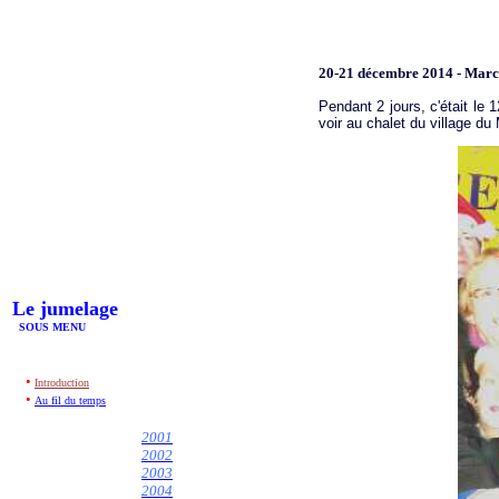
20-21 décembre 2014 - March
Pendant 2 jours
, c'était l
voir au chalet du village d
Le jumelage
SOUS MENU
•
Introductio
n
•
Au fil du temps
2001
2002
2003
2004