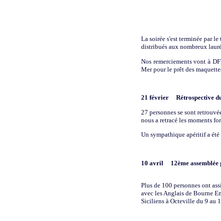
La soirée s'est terminée par l
distribués aux nombreux lauréa
Nos remerciements vont à DFDS
Mer pour le prêt des maquette
21 février
Rétrospective du
27 personnes se sont retrouvé
nous a retracé les moments for
Un sympathique apéritif a été 
10 avril
12ème assemblée
Plus de 100 personnes ont ass
avec les Anglais de Bourne End
Siciliens à Octeville du 9 au 