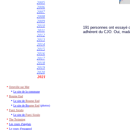
2005
2006
2007
2008
2009
2010
191 personnes ont essayé de
2011
adhérent du CJO. Oui, madam
2012
2013
2014
2015
201
6
2017
2018
2019
2020
2021
•
Octeville sur Mer
•
Le site de la commune
•
Bourne End
•
Le site de
Bourne End
•
Le site de Bo
urne End
(photos)
•
Furci Siculo
•
Le site de
Furci Siculo
•
The Twinning
•
Les cours d'anglais
•
Le cours d'espagnol