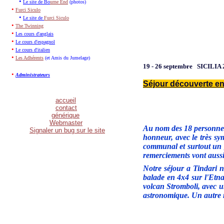
•
Le site de Bo
urne End
(photos)
•
Furci Siculo
•
Le site de
Furci Siculo
•
The Twinning
•
Les cours d'anglais
•
Le cours d'espagnol
•
Le cours d'italien
•
Les Adhérents
(et Amis du Jumelage)
19 - 26 septembre SICILIA
•
Administrateurs
Séjour découverte en S
accueil
contact
g
énérique
Webmaster
Au nom des 18 personnes d
Signaler un bug sur le site
honneur, avec le très sy
communal et surtout un g
remerciements vont auss
Notre séjour a Tindari no
balade en 4x4 sur l'Etna,
volcan Stromboli, avec un
astronomique. Un autre mo