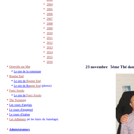
•
2004
•
2005
•
2006
•
2007
•
2008
•
2009
•
2010
•
2011
•
2012
•
2013
•
2014
•
2015
•
2016
•
23 novembre
5
ème
Thé dan
Octeville sur Mer
•
Le site de la commune
•
Bourne End
•
Le site de
Bourne End
•
Le site de Bo
urne End
(photos)
•
Furci Siculo
•
Le site de
Furci Siculo
•
The Twinning
•
Les cours d'anglais
•
Le cours d'espagnol
•
Le cours d'italien
•
Les Adhérents
(et les Amis du Jumelage)
•
Administrateurs